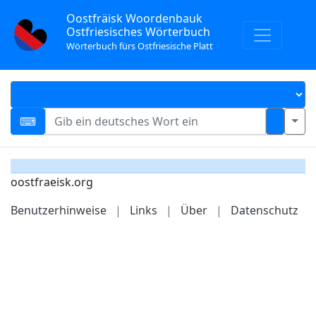
Oostfräisk Woordenbauk
Ostfriesisches Wörterbuch
Wörterbuch fürs Ostfriesische Platt
oostfraeisk.org
Benutzerhinweise
|
Links
|
Über
|
Datenschutz