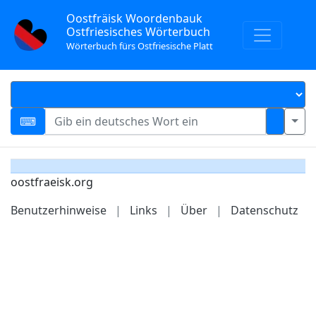
Oostfräisk Woordenbauk
Ostfriesisches Wörterbuch
Wörterbuch fürs Ostfriesische Platt
oostfraeisk.org
Benutzerhinweise
|
Links
|
Über
|
Datenschutz