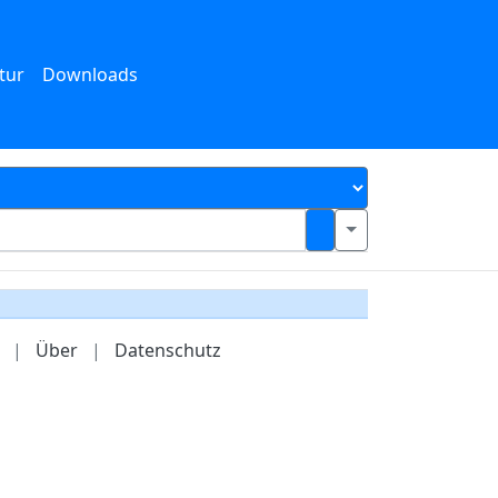
tur
Downloads
|
Über
|
Datenschutz