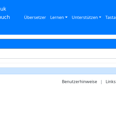
auk
buch
Übersetzer
Lernen
Unterstützen
Tasta
Benutzerhinweise
|
Links