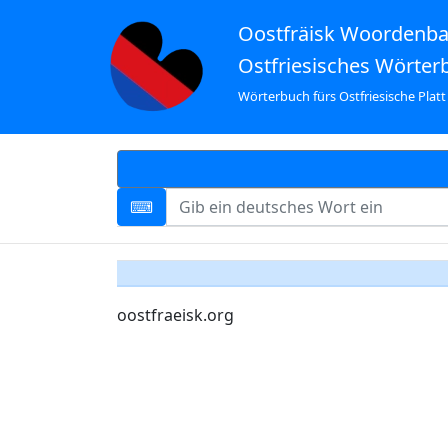
Oostfräisk Woordenb
Ostfriesisches Wörter
Wörterbuch fürs Ostfriesische Platt
oostfraeisk.org