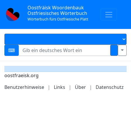
Oostfräisk Woordenbauk
Ostfriesisches Wörterbuch
Wörterbuch fürs Ostfriesische Platt
oostfraeisk.org
Benutzerhinweise
|
Links
|
Über
|
Datenschutz