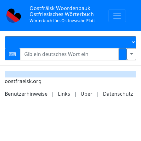
Oostfräisk Woordenbauk
Ostfriesisches Wörterbuch
Wörterbuch fürs Ostfriesische Platt
oostfraeisk.org
Benutzerhinweise
|
Links
|
Über
|
Datenschutz