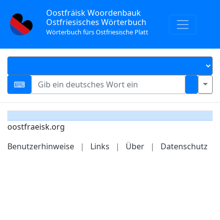
Oostfräisk Woordenbauk
Ostfriesisches Wörterbuch
Wörterbuch fürs Ostfriesische Platt
oostfraeisk.org
Benutzerhinweise
|
Links
|
Über
|
Datenschutz