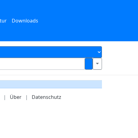
tur
Downloads
|
Über
|
Datenschutz