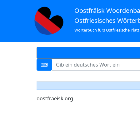
Oostfräisk Woordenb
Ostfriesisches Wörter
Wörterbuch fürs Ostfriesische Platt
oostfraeisk.org