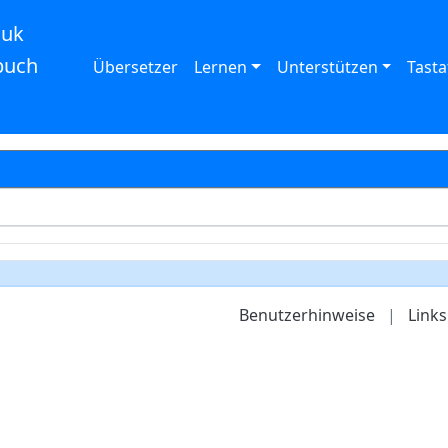
auk
buch
Übersetzer
Lernen
Unterstützen
Tasta
Benutzerhinweise
|
Links