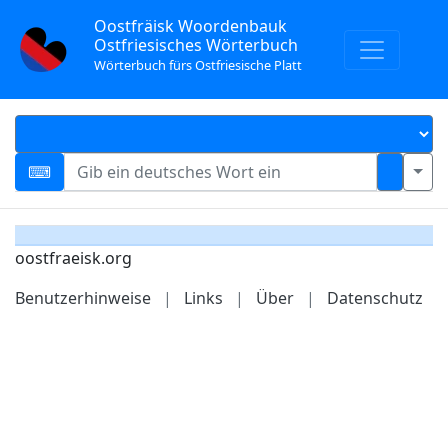
Oostfräisk Woordenbauk
Ostfriesisches Wörterbuch
Wörterbuch fürs Ostfriesische Platt
oostfraeisk.org
Benutzerhinweise
|
Links
|
Über
|
Datenschutz