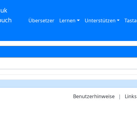
auk
buch
Übersetzer
Lernen
Unterstützen
Tasta
Benutzerhinweise
|
Links