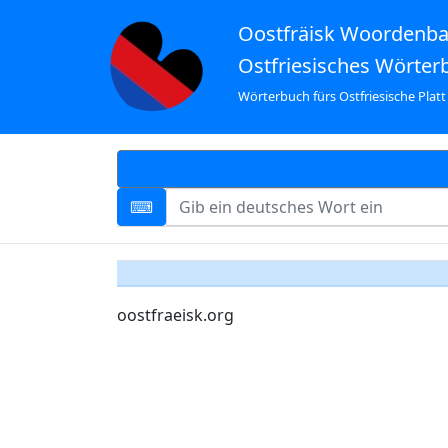
Oostfräisk Woordenb
Ostfriesisches Wörter
Wörterbuch fürs Ostfriesische Platt
oostfraeisk.org