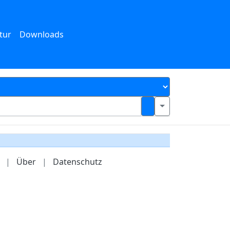
tur
Downloads
|
Über
|
Datenschutz