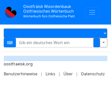
Oostfräisk Woordenbauk
Ostfriesisches Wörterbuch
Wörterbuch fürs Ostfriesische Platt
oostfraeisk.org
Benutzerhinweise
|
Links
|
Über
|
Datenschutz