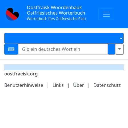
Oostfräisk Woordenbauk
Ostfriesisches Wörterbuch
Wörterbuch fürs Ostfriesische Platt
oostfraeisk.org
Benutzerhinweise
|
Links
|
Über
|
Datenschutz