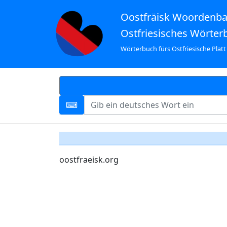
Oostfräisk Woordenb
Ostfriesisches Wörter
Wörterbuch fürs Ostfriesische Platt
oostfraeisk.org