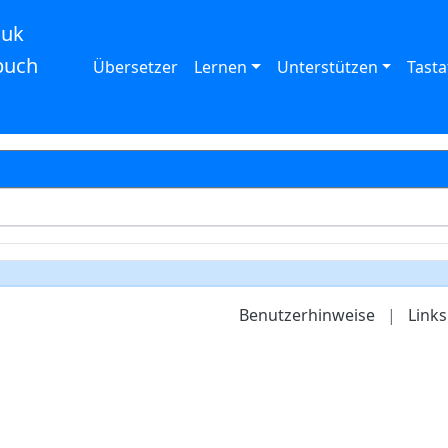
auk
buch
Übersetzer
Lernen
Unterstützen
Tasta
Benutzerhinweise
|
Links