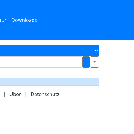
tur
Downloads
|
Über
|
Datenschutz