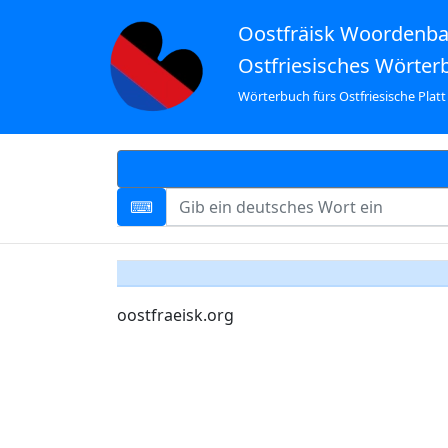
Oostfräisk Woordenb
Ostfriesisches Wörter
Wörterbuch fürs Ostfriesische Platt
oostfraeisk.org