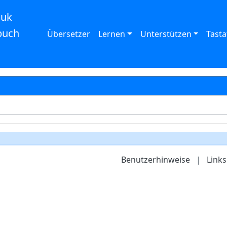
auk
buch
Übersetzer
Lernen
Unterstützen
Tasta
Benutzerhinweise
|
Links