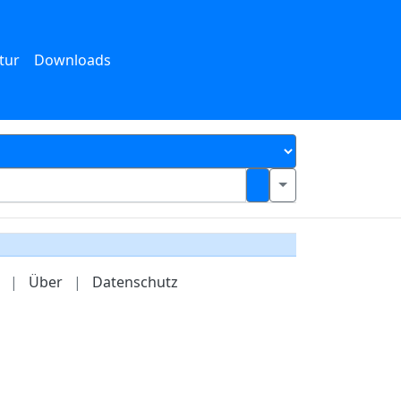
tur
Downloads
|
Über
|
Datenschutz