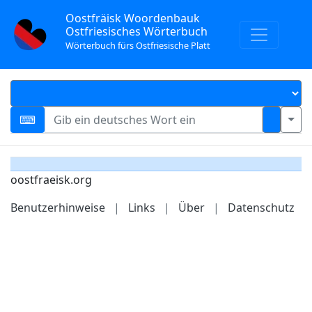
Oostfräisk Woordenbauk
Ostfriesisches Wörterbuch
Wörterbuch fürs Ostfriesische Platt
oostfraeisk.org
Benutzerhinweise
|
Links
|
Über
|
Datenschutz