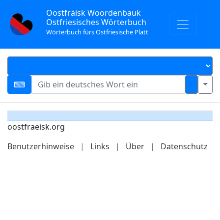
Oostfräisk Woordenbauk
Ostfriesisches Wörterbuch
Wörterbuch fürs Ostfriesische Platt
oostfraeisk.org
Benutzerhinweise
|
Links
|
Über
|
Datenschutz