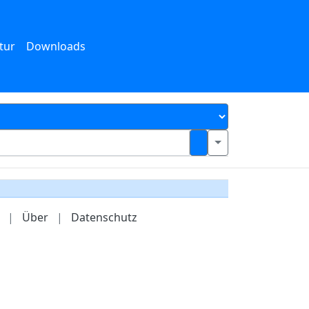
tur
Downloads
|
Über
|
Datenschutz