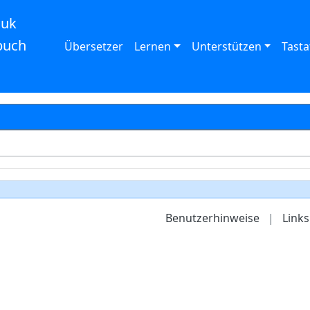
auk
buch
Übersetzer
Lernen
Unterstützen
Tasta
Benutzerhinweise
|
Links