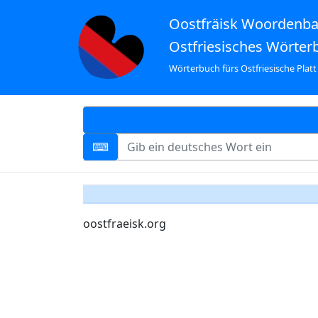
Oostfräisk Woordenb
Ostfriesisches Wörter
Wörterbuch fürs Ostfriesische Platt
oostfraeisk.org