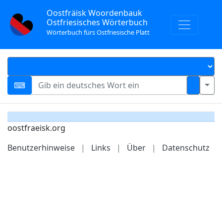
Oostfräisk Woordenbauk
Ostfriesisches Wörterbuch
Wörterbuch fürs Ostfriesische Platt
oostfraeisk.org
Benutzerhinweise
|
Links
|
Über
|
Datenschutz