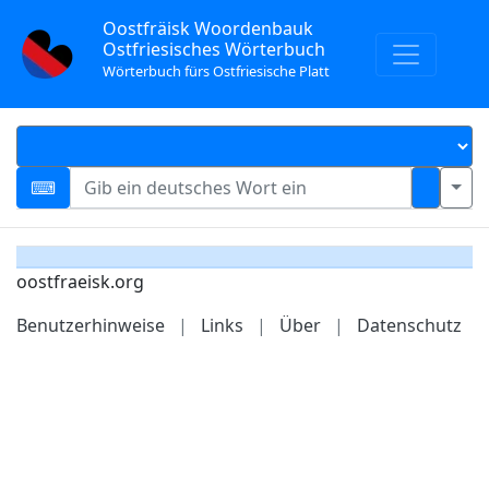
Oostfräisk Woordenbauk
Ostfriesisches Wörterbuch
Wörterbuch fürs Ostfriesische Platt
oostfraeisk.org
Benutzerhinweise
|
Links
|
Über
|
Datenschutz