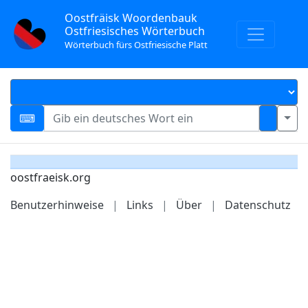
Oostfräisk Woordenbauk
Ostfriesisches Wörterbuch
Wörterbuch fürs Ostfriesische Platt
oostfraeisk.org
Benutzerhinweise
|
Links
|
Über
|
Datenschutz