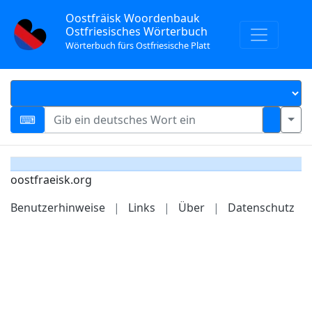
Oostfräisk Woordenbauk
Ostfriesisches Wörterbuch
Wörterbuch fürs Ostfriesische Platt
oostfraeisk.org
Benutzerhinweise
|
Links
|
Über
|
Datenschutz