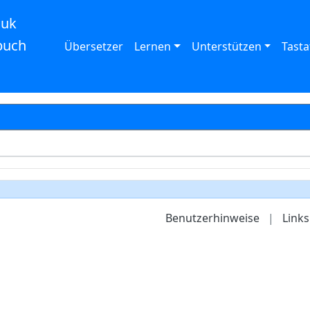
auk
buch
Übersetzer
Lernen
Unterstützen
Tasta
Benutzerhinweise
|
Links