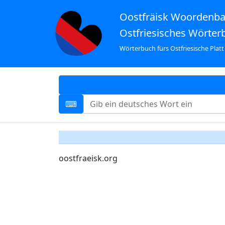
Oostfräisk Woordenb
Ostfriesisches Wörter
Wörterbuch fürs Ostfriesische Platt
oostfraeisk.org