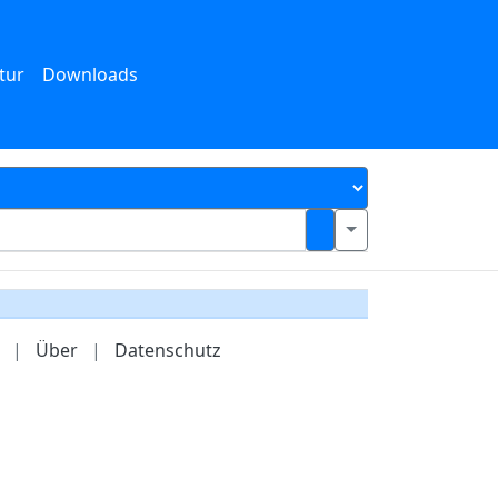
tur
Downloads
|
Über
|
Datenschutz