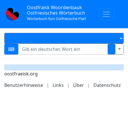
Oostfräisk Woordenbauk
Ostfriesisches Wörterbuch
Wörterbuch fürs Ostfriesische Platt
oostfraeisk.org
Benutzerhinweise
|
Links
|
Über
|
Datenschutz