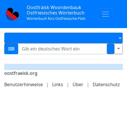
Oostfräisk Woordenbauk
Ostfriesisches Wörterbuch
Wörterbuch fürs Ostfriesische Platt
oostfraeisk.org
Benutzerhinweise
|
Links
|
Über
|
Datenschutz