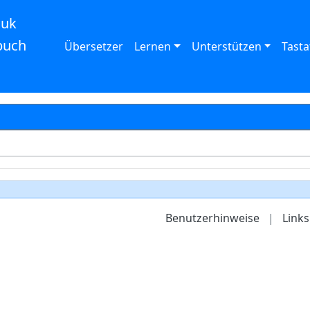
auk
buch
Übersetzer
Lernen
Unterstützen
Tasta
Benutzerhinweise
|
Links