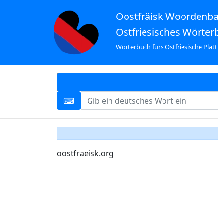
Oostfräisk Woordenb
Ostfriesisches Wörter
Wörterbuch fürs Ostfriesische Platt
oostfraeisk.org