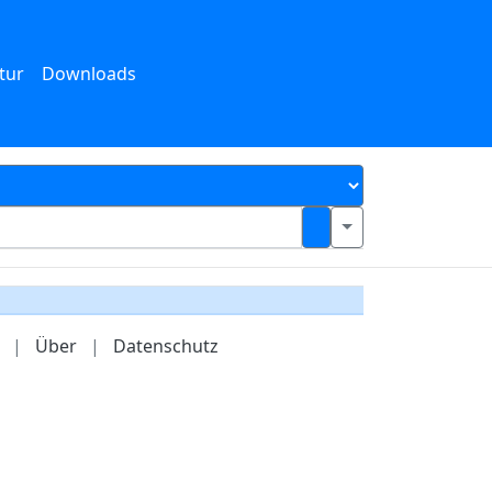
tur
Downloads
|
Über
|
Datenschutz