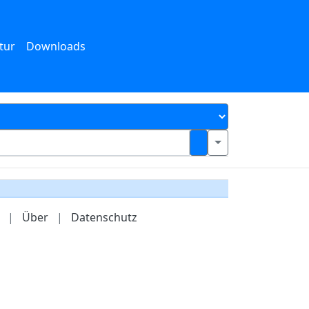
tur
Downloads
|
Über
|
Datenschutz