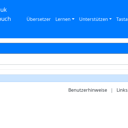
auk
buch
Übersetzer
Lernen
Unterstützen
Tasta
Benutzerhinweise
|
Links