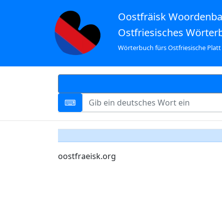
Oostfräisk Woordenb
Ostfriesisches Wörter
Wörterbuch fürs Ostfriesische Platt
oostfraeisk.org