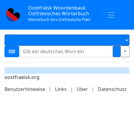
Oostfräisk Woordenbauk
Ostfriesisches Wörterbuch
Wörterbuch fürs Ostfriesische Platt
oostfraeisk.org
Benutzerhinweise
|
Links
|
Über
|
Datenschutz