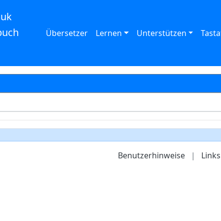
auk
buch
Übersetzer
Lernen
Unterstützen
Tasta
Benutzerhinweise
|
Links