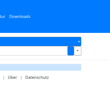
tur
Downloads
|
Über
|
Datenschutz