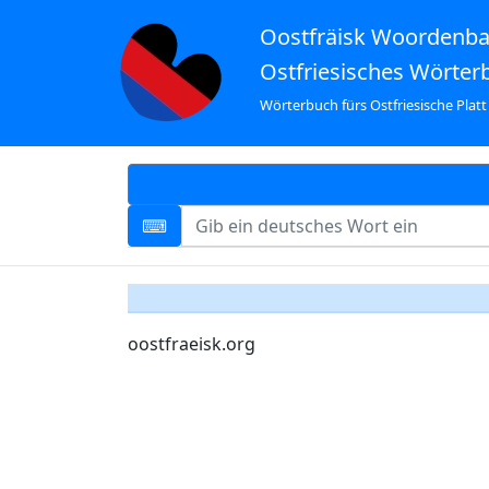
Oostfräisk Woordenb
Ostfriesisches Wörter
Wörterbuch fürs Ostfriesische Platt
oostfraeisk.org