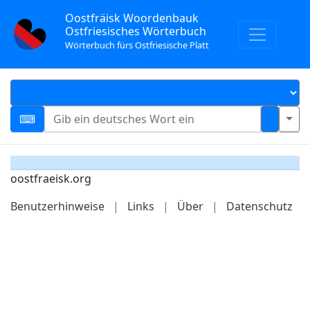
Oostfräisk Woordenbauk
Ostfriesisches Wörterbuch
Wörterbuch fürs Ostfriesische Platt
oostfraeisk.org
Benutzerhinweise
|
Links
|
Über
|
Datenschutz