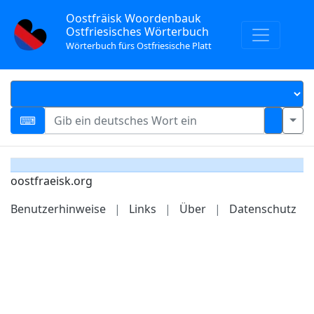
Oostfräisk Woordenbauk
Ostfriesisches Wörterbuch
Wörterbuch fürs Ostfriesische Platt
oostfraeisk.org
Benutzerhinweise
|
Links
|
Über
|
Datenschutz