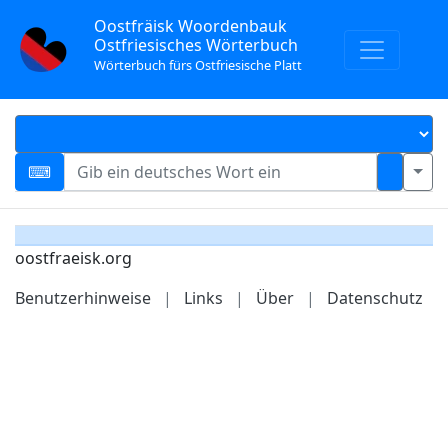
Oostfräisk Woordenbauk
Ostfriesisches Wörterbuch
Wörterbuch fürs Ostfriesische Platt
oostfraeisk.org
Benutzerhinweise
|
Links
|
Über
|
Datenschutz