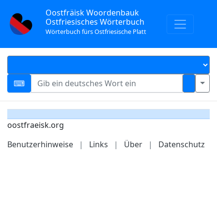
Oostfräisk Woordenbauk
Ostfriesisches Wörterbuch
Wörterbuch fürs Ostfriesische Platt
oostfraeisk.org
Benutzerhinweise
|
Links
|
Über
|
Datenschutz