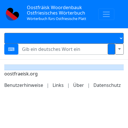
Oostfräisk Woordenbauk
Ostfriesisches Wörterbuch
Wörterbuch fürs Ostfriesische Platt
oostfraeisk.org
Benutzerhinweise
|
Links
|
Über
|
Datenschutz