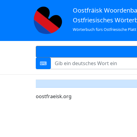
Oostfräisk Woordenb
Ostfriesisches Wörter
Wörterbuch fürs Ostfriesische Platt
oostfraeisk.org