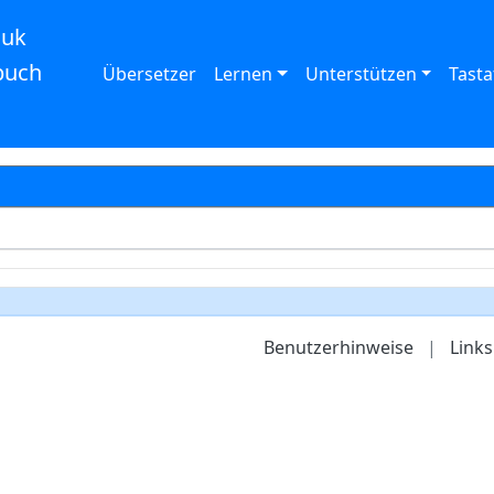
auk
buch
Übersetzer
Lernen
Unterstützen
Tasta
Benutzerhinweise
|
Links