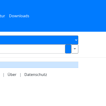
tur
Downloads
|
Über
|
Datenschutz