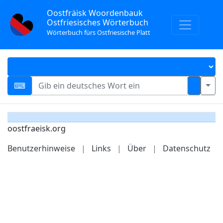
Oostfräisk Woordenbauk
Ostfriesisches Wörterbuch
Wörterbuch fürs Ostfriesische Platt
oostfraeisk.org
Benutzerhinweise
|
Links
|
Über
|
Datenschutz