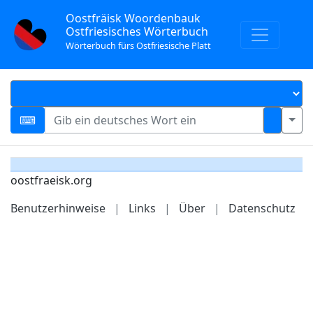
Oostfräisk Woordenbauk
Ostfriesisches Wörterbuch
Wörterbuch fürs Ostfriesische Platt
oostfraeisk.org
Benutzerhinweise
|
Links
|
Über
|
Datenschutz