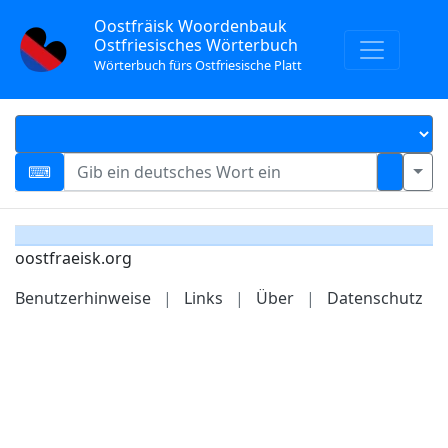
Oostfräisk Woordenbauk
Ostfriesisches Wörterbuch
Wörterbuch fürs Ostfriesische Platt
oostfraeisk.org
Benutzerhinweise
|
Links
|
Über
|
Datenschutz