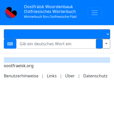
Oostfräisk Woordenbauk
Ostfriesisches Wörterbuch
Wörterbuch fürs Ostfriesische Platt
oostfraeisk.org
Benutzerhinweise
|
Links
|
Über
|
Datenschutz