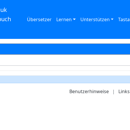
auk
buch
Übersetzer
Lernen
Unterstützen
Tasta
Benutzerhinweise
|
Links