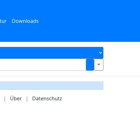
tur
Downloads
|
Über
|
Datenschutz