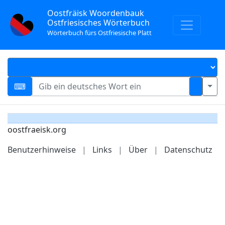
Oostfräisk Woordenbauk
Ostfriesisches Wörterbuch
Wörterbuch fürs Ostfriesische Platt
oostfraeisk.org
Benutzerhinweise
|
Links
|
Über
|
Datenschutz