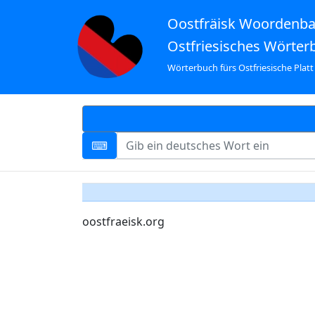
Oostfräisk Woordenb
Ostfriesisches Wörter
Wörterbuch fürs Ostfriesische Platt
oostfraeisk.org