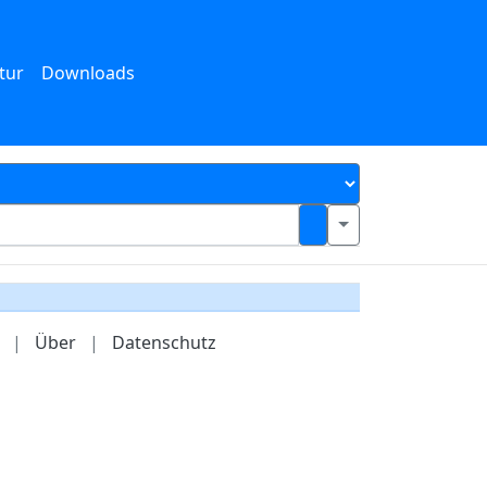
tur
Downloads
|
Über
|
Datenschutz