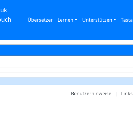
auk
buch
Übersetzer
Lernen
Unterstützen
Tasta
Benutzerhinweise
|
Links