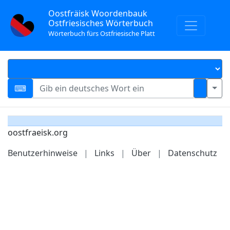
Oostfräisk Woordenbauk
Ostfriesisches Wörterbuch
Wörterbuch fürs Ostfriesische Platt
oostfraeisk.org
Benutzerhinweise
|
Links
|
Über
|
Datenschutz