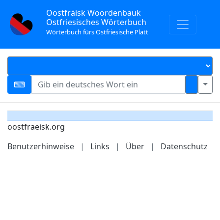
Oostfräisk Woordenbauk
Ostfriesisches Wörterbuch
Wörterbuch fürs Ostfriesische Platt
oostfraeisk.org
Benutzerhinweise
|
Links
|
Über
|
Datenschutz