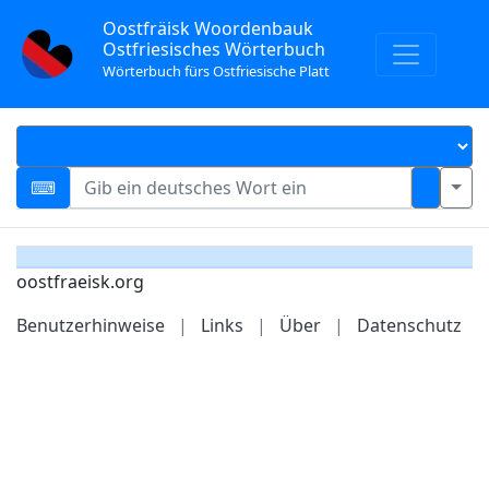
Oostfräisk Woordenbauk
Ostfriesisches Wörterbuch
Wörterbuch fürs Ostfriesische Platt
oostfraeisk.org
Benutzerhinweise
|
Links
|
Über
|
Datenschutz