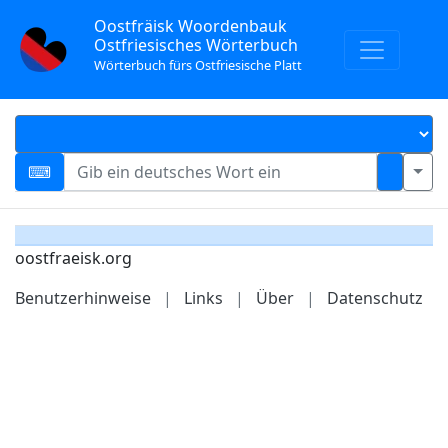
Oostfräisk Woordenbauk
Ostfriesisches Wörterbuch
Wörterbuch fürs Ostfriesische Platt
oostfraeisk.org
Benutzerhinweise
|
Links
|
Über
|
Datenschutz