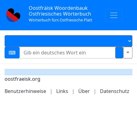
Oostfräisk Woordenbauk
Ostfriesisches Wörterbuch
Wörterbuch fürs Ostfriesische Platt
oostfraeisk.org
Benutzerhinweise
|
Links
|
Über
|
Datenschutz