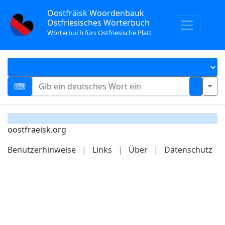
Oostfräisk Woordenbauk
Ostfriesisches Wörterbuch
Wörterbuch fürs Ostfriesische Platt
oostfraeisk.org
Benutzerhinweise
|
Links
|
Über
|
Datenschutz