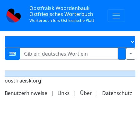
Oostfräisk Woordenbauk
Ostfriesisches Wörterbuch
Wörterbuch fürs Ostfriesische Platt
oostfraeisk.org
Benutzerhinweise
|
Links
|
Über
|
Datenschutz