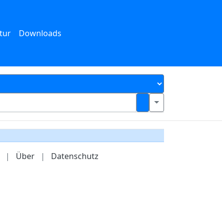
tur
Downloads
|
Über
|
Datenschutz