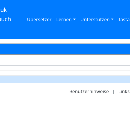
auk
buch
Übersetzer
Lernen
Unterstützen
Tasta
Benutzerhinweise
|
Links