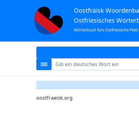
Oostfräisk Woordenb
Ostfriesisches Wörter
Wörterbuch fürs Ostfriesische Platt
oostfraeisk.org