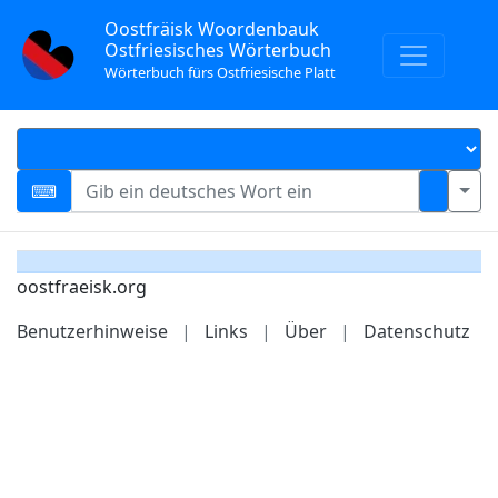
Oostfräisk Woordenbauk
Ostfriesisches Wörterbuch
Wörterbuch fürs Ostfriesische Platt
oostfraeisk.org
Benutzerhinweise
|
Links
|
Über
|
Datenschutz