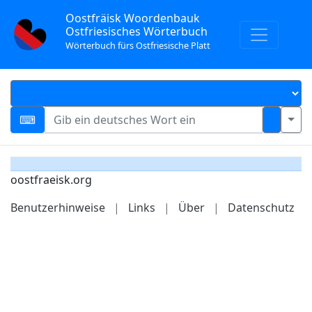
Oostfräisk Woordenbauk
Ostfriesisches Wörterbuch
Wörterbuch fürs Ostfriesische Platt
oostfraeisk.org
Benutzerhinweise
|
Links
|
Über
|
Datenschutz